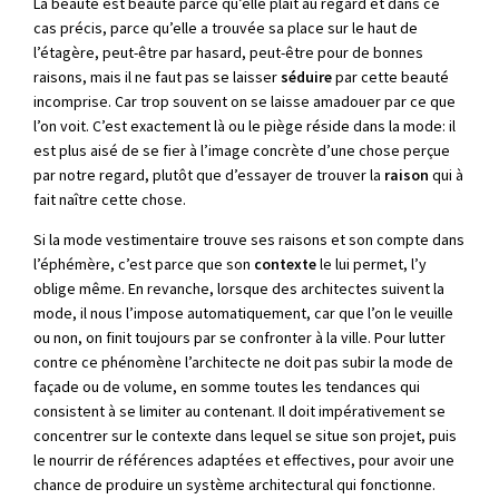
La beauté est beauté parce qu’elle plait au regard et dans ce
cas précis, parce qu’elle a trouvée sa place sur le haut de
l’étagère, peut-être par hasard, peut-être pour de bonnes
raisons, mais il ne faut pas se laisser
séduire
par cette beauté
incomprise. Car trop souvent on se laisse amadouer par ce que
l’on voit. C’est exactement là ou le piège réside dans la mode: il
est plus aisé de se fier à l’image concrète d’une chose perçue
par notre regard, plutôt que d’essayer de trouver la
raison
qui à
fait naître cette chose.
Si la mode vestimentaire trouve ses raisons et son compte dans
l’éphémère, c’est parce que son
contexte
le lui permet, l’y
oblige même. En revanche, lorsque des architectes suivent la
mode, il nous l’impose automatiquement, car que l’on le veuille
ou non, on finit toujours par se confronter à la ville. Pour lutter
contre ce phénomène l’architecte ne doit pas subir la mode de
façade ou de volume, en somme toutes les tendances qui
consistent à se limiter au contenant. Il doit impérativement se
concentrer sur le contexte dans lequel se situe son projet, puis
le nourrir de références adaptées et effectives, pour avoir une
chance de produire un système architectural qui fonctionne.