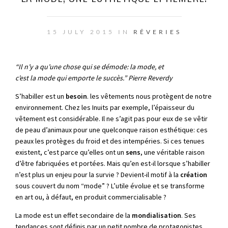
15 JULY 2015 IN
RÊVERIES
“Il n’y a qu’une chose qui se démode: la mode, et
c’est la mode qui emporte le succès.” Pierre Reverdy
S’habiller est un
besoin
. les vêtements nous protègent de notre
environnement. Chez les Inuits par exemple, l’épaisseur du
vêtement est considérable. Il ne s’agit pas pour eux de se vêtir
de peau d’animaux pour une quelconque raison esthétique: ces
peaux les protèges du froid et des intempéries. Si ces tenues
existent, c’est parce qu’elles ont un
sens
, une véritable raison
d’être fabriquées et portées. Mais qu’en est-il lorsque s’habiller
n’est plus un enjeu pour la survie ? Devient-il motif à la
création
sous couvert du nom “mode” ? L’utile évolue et se transforme
en art ou, à défaut, en produit commercialisable ?
La mode est un effet secondaire de la
mondialisation
. Ses
tendances sont définis par un petit nombre de protagonistes,