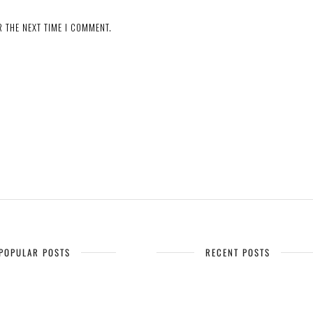
 THE NEXT TIME I COMMENT.
POPULAR POSTS
RECENT POSTS
 : Goodbye
Epilogue : Tale of a journey
27 MARCH 2023