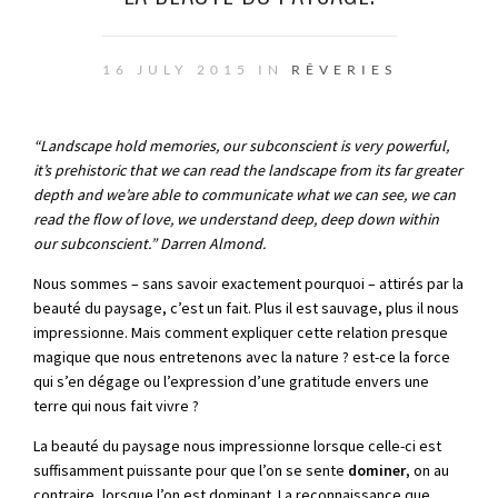
16 JULY 2015 IN
RÊVERIES
“Landscape hold m
emories, our subconscient is very powerful,
it’s prehistoric that we can read the landscape from its far greater
depth and we’are able to communicate what we can see, we can
read the flow of love, we understand deep, deep down within
our subconscient.” Darren Almond.
Nous sommes – sans savoir exactement pourquoi – attirés par la
beauté du paysage, c’est un fait. Plus il est sauvage, plus il nous
impressionne. Mais comment expliquer cette relation presque
magique que nous entretenons avec la nature ? est-ce la force
qui s’en dégage ou l’expression d’une gratitude envers une
terre qui nous fait vivre ?
La beauté du paysage nous impressionne lorsque celle-ci est
suffisamment puissante pour que l’on se sente
dominer
, on au
contraire, lorsque l’on est dominant. La reconnaissance que