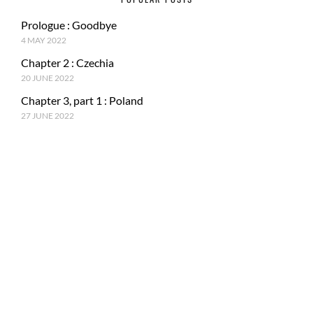
Prologue : Goodbye
4 MAY 2022
Chapter 2 : Czechia
20 JUNE 2022
Chapter 3, part 1 : Poland
27 JUNE 2022
RECENT POSTS
Epilogue : Tale of a journey
27 MARCH 2023
Chapter 15, part 4 : Tokyo & Mt. Fuji
15 JANUARY 2023
Chapter 15, Part 3 : Japan and ancestral tradition
5 DECEMBER 2022