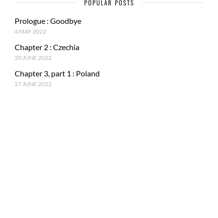
POPULAR POSTS
Prologue : Goodbye
4 MAY 2022
Chapter 2 : Czechia
20 JUNE 2022
Chapter 3, part 1 : Poland
27 JUNE 2022
RECENT POSTS
Epilogue : Tale of a journey
27 MARCH 2023
Chapter 15, part 4 : Tokyo & Mt. Fuji
15 JANUARY 2023
Chapter 15, Part 3 : Japan and ancestral tradition
5 DECEMBER 2022